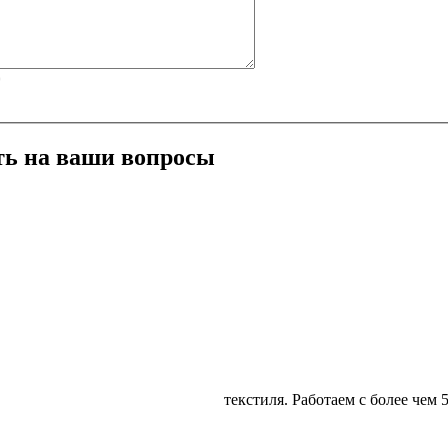
*
ть на ваши вопросы
Ангарск
Иркутcк
Маркова Валентина
(3952) 38-84-26 Михайлова Еле
лексеева Ольга
(3952) 38-84-26 Лешанич Екате
Поплевина Ирина
(3952) 38-84-26 Кубрина Юлия
текстиля. Работаем с более чем